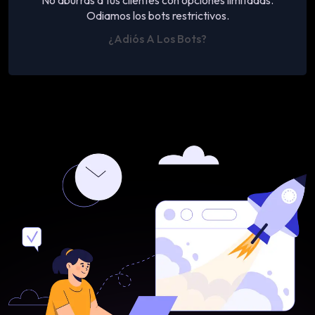
No aburras a tus clientes con opciones limitadas.
Odiamos los bots restrictivos.
¿Adiós A Los Bots?